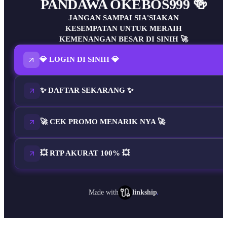
PANDAWA OKEBOS999 🍻
JANGAN SAMPAI SIA'SIAKAN
KESEMPATAN UNTUK MERAIH
KEMENANGAN BESAR DI SINIH 🚀
💎 LOGIN DI SINIH 💎
✨ DAFTAR SEKARANG ✨
🚀 CEK PROMO MENARIK NYA 🚀
💥 RTP AKURAT 100% 💥
Made with
linkship
.