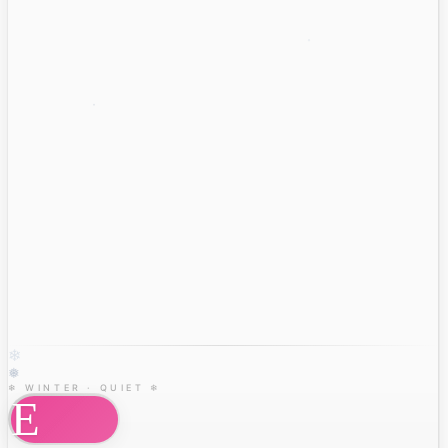
❄
❅
❄ WINTER · QUIET ❄
E