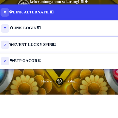
keberuntunganmu sekarang! 🧧🍀
💎LINK ALTERNATIF💵
⚡LINK LOGIN💵
💫EVENT LUCKY SPIN💵
🌤️RTP GACOR💵
Made with
linkship
.