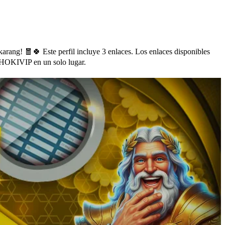
ekarang! 🧧🍀
Este perfil incluye 3 enlaces.
Los enlaces disponibles
HOKIVIP
en un solo lugar.