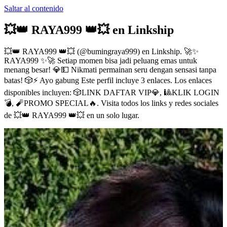
Saltar al contenido
💥👑 RAYA999 👑💥
en Linkship
💥👑 RAYA999 👑💥
(@
bumingraya999
) en Linkship.
🚀✨
RAYA999 ✨🚀 Setiap momen bisa jadi peluang emas untuk
menang besar! 💎💵 Nikmati permainan seru dengan sensasi tanpa
batas! 🎲⚡ Ayo gabung
Este perfil incluye 3 enlaces.
Los enlaces
disponibles incluyen: 🎲LINK DAFTAR VIP💎, 🎱KLIK LOGIN
💣, 🧨PROMO SPECIAL🔥.
Visita todos los links y redes sociales
de
💥👑 RAYA999 👑💥
en un solo lugar.