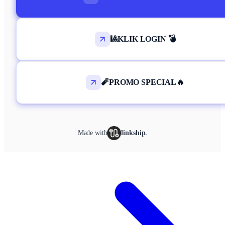
🎱KLIK LOGIN 💣
🧨PROMO SPECIAL🔥
Made with
linkship
.