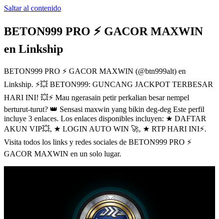
Saltar al contenido
BETON999 PRO ⚡ GACOR MAXWIN
en Linkship
BETON999 PRO ⚡ GACOR MAXWIN
(@
btn999alt
) en
Linkship.
⚡️💥 BETON999: GUNCANG JACKPOT TERBESAR
HARI INI! 💥⚡️ Mau ngerasain petir perkalian besar nempel
berturut-turut? 👑 Sensasi maxwin yang bikin deg-deg
Este perfil
incluye 3 enlaces.
Los enlaces disponibles incluyen: ★ DAFTAR
AKUN VIP💥, ★ LOGIN AUTO WIN 🚀, ★ RTP HARI INI⚡.
Visita todos los links y redes sociales de
BETON999 PRO ⚡
GACOR MAXWIN
en un solo lugar.