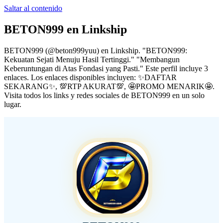
Saltar al contenido
BETON999
en Linkship
BETON999
(@
beton999yuu
) en Linkship.
"BETON999:
Kekuatan Sejati Menuju Hasil Tertinggi." "Membangun
Keberuntungan di Atas Fondasi yang Pasti."
Este perfil incluye 3
enlaces.
Los enlaces disponibles incluyen: ✨DAFTAR
SEKARANG✨, 💯RTP AKURAT💯, 🤩PROMO MENARIK🤩.
Visita todos los links y redes sociales de
BETON999
en un solo
lugar.