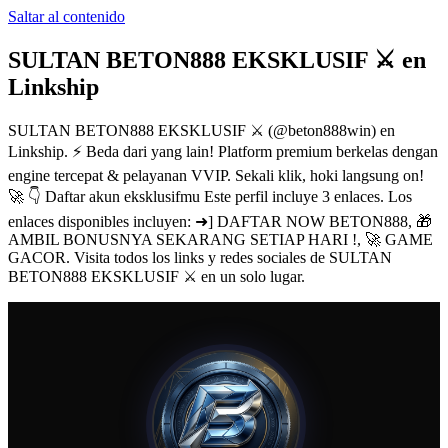
Saltar al contenido
SULTAN BETON888 EKSKLUSIF ⚔️
en
Linkship
SULTAN BETON888 EKSKLUSIF ⚔️
(@
beton888win
) en
Linkship.
⚡ Beda dari yang lain! Platform premium berkelas dengan
engine tercepat & pelayanan VVIP. Sekali klik, hoki langsung on!
🚀 👇 Daftar akun eksklusifmu
Este perfil incluye 3 enlaces.
Los
enlaces disponibles incluyen: ➜] DAFTAR NOW BETON888, 🎁
AMBIL BONUSNYA SEKARANG SETIAP HARI !, 🚀 GAME
GACOR.
Visita todos los links y redes sociales de
SULTAN
BETON888 EKSKLUSIF ⚔️
en un solo lugar.