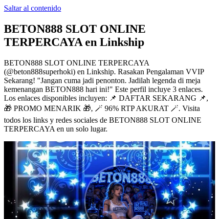
Saltar al contenido
BETON888 SLOT ONLINE
TERPERCAYA
en Linkship
BETON888 SLOT ONLINE TERPERCAYA
(@
beton888superhoki
) en Linkship.
Rasakan Pengalaman VVIP
Sekarang! "Jangan cuma jadi penonton. Jadilah legenda di meja
kemenangan BETON888 hari ini!"
Este perfil incluye 3 enlaces.
Los enlaces disponibles incluyen: 📌 DAFTAR SEKARANG 📌,
🎁 PROMO MENARIK 🎁, 🪄 96% RTP AKURAT 🪄.
Visita
todos los links y redes sociales de
BETON888 SLOT ONLINE
TERPERCAYA
en un solo lugar.