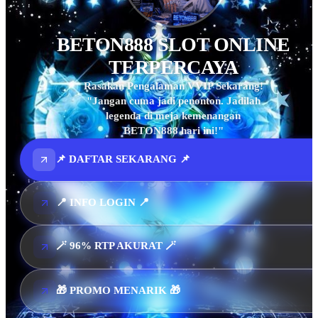
BETON888 SLOT ONLINE
TERPERCAYA
Rasakan Pengalaman VVIP Sekarang!
"Jangan cuma jadi penonton. Jadilah
legenda di meja kemenangan
BETON888 hari ini!"
📌 DAFTAR SEKARANG 📌
📍 INFO LOGIN 📍
🪄 96% RTP AKURAT 🪄
🎁 PROMO MENARIK 🎁