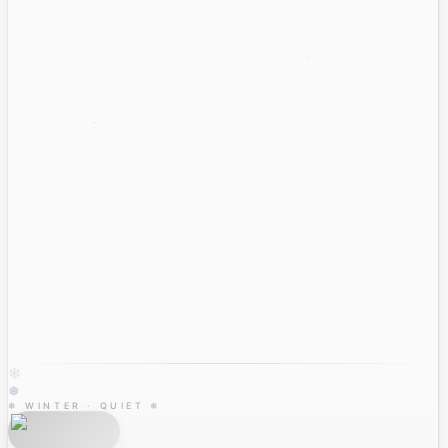
❄
❅
❄ WINTER · QUIET ❄