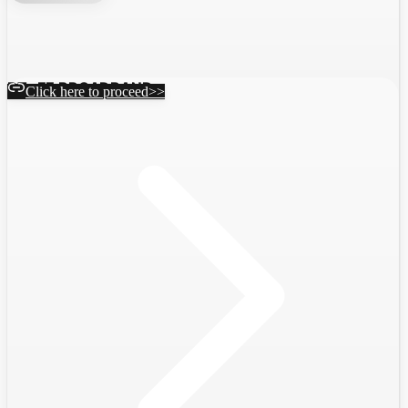
BT+EE BROADBAND
Click here to proceed>>