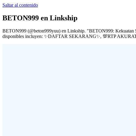
Saltar al contenido
BETON999
en Linkship
BETON999
(@
beton999yuu
) en Linkship.
"BETON999: Kekuatan Sej
disponibles incluyen: ✨DAFTAR SEKARANG✨, 💯RTP AKUR