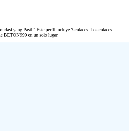
ndasi yang Pasti."
Este perfil incluye 3 enlaces.
Los enlaces
 de
BETON999
en un solo lugar.