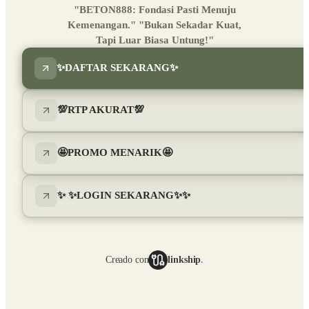
"BETON888: Fondasi Pasti Menuju
Kemenangan." "Bukan Sekadar Kuat,
Tapi Luar Biasa Untung!"
✨DAFTAR SEKARANG✨
💯RTP AKURAT💯
🤩PROMO MENARIK🤩
✨ ✨LOGIN SEKARANG✨✨
Creado con
linkship
.