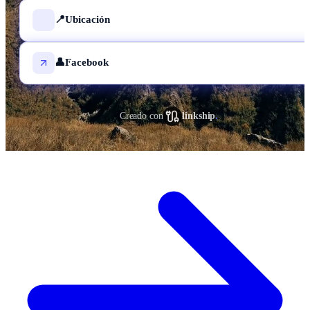
📍Ubicación
👤Facebook
Creado con
linkship
.