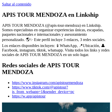
Saltar al contenido
APIS TOUR MENDOZA
en Linkship
APIS TOUR MENDOZA
(@
apis-tour-mendoza
) en Linkship.
Somos especialistas en organizar experiencias únicas, escapadas,
paquetes nacionales e internacionales y asesoramiento
personalizado. 🌎✨
Este perfil incluye 3 enlaces, 3 redes sociales.
Los enlaces disponibles incluyen: 📱WhatsApp, 📍Ubicación, 👤
Facebook, instagram, tiktok, whatsapp.
Visita todos los links y redes
sociales de
APIS TOUR MENDOZA
en un solo lugar.
Redes sociales de
APIS TOUR
MENDOZA
https://www.instagram.com/apistourmendoza
https://www.tiktok.com/@apistour?
is_from_webapp=1&sender_device=pc
https://w.app/apistour