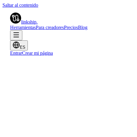
Saltar al contenido
linkship
.
Herramientas
Para creadores
Precios
Blog
ES
Entrar
Crear mi página
linkship.cc
/
linkship.cc/
Crear mi página
Crear